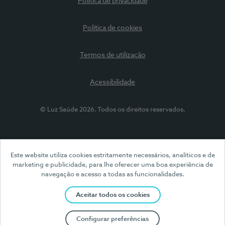
Política de privacidade
Política de cookies
Termos de utilização
Acessibilidade
© Luz Saúde 2026. Todos os direitos reservados.
Este website utiliza cookies estritamente necessários, analíticos e de
marketing e publicidade, para lhe oferecer uma boa experiência de
navegação e acesso a todas as funcionalidades.
Aceitar todos os cookies
Configurar preferências