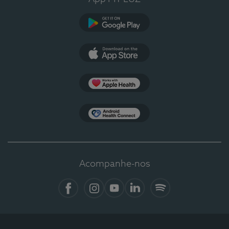
Google Play
App Store
Apple Health
Health Connect
Acompanhe-nos
Facebook
Instagram
YouTube
LinkedIn
Spotify