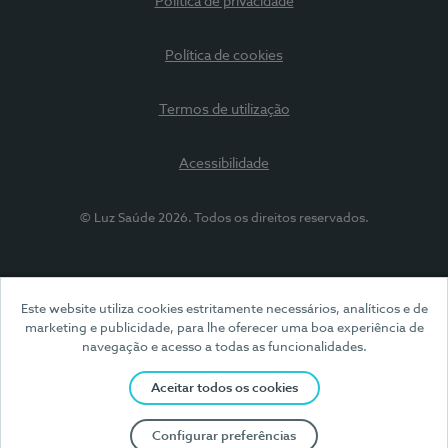
Política de privacidade
Política de cookies
Termos de utilização
Acessibilidade
© Luz Saúde 2026. Todos os direitos reservados.
Este website utiliza cookies estritamente necessários, analíticos e de
marketing e publicidade, para lhe oferecer uma boa experiência de
navegação e acesso a todas as funcionalidades.
Aceitar todos os cookies
Configurar preferências