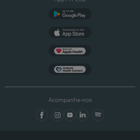
Google Play
App Store
Apple Health
Health Connect
Acompanhe-nos
Facebook
Instagram
YouTube
LinkedIn
Spotify