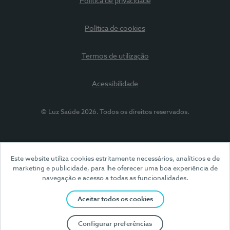
Política de privacidade
Política de cookies
Termos de utilização
Acessibilidade
© Luz Saúde 2026. Todos os direitos reservados.
Este website utiliza cookies estritamente necessários, analíticos e de
marketing e publicidade, para lhe oferecer uma boa experiência de
navegação e acesso a todas as funcionalidades.
Aceitar todos os cookies
Configurar preferências