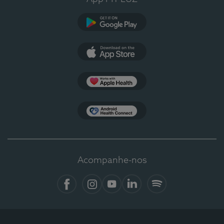
Google Play
App Store
Apple Health
Health Connect
Acompanhe-nos
Facebook
Instagram
YouTube
LinkedIn
Spotify