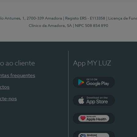
elo Antunes, 1, 2700-339 Amadora
| Registo ERS - E113358
| Licença de Fu
Clínico da Amadora, SA
| NIPC 508 854 890
o ao cliente
App MY LUZ
ntas frequentes
ctos
Google Play
cte-nos
App Store
Apple Health