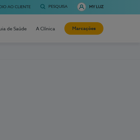
PESQUISA
OIO AO CLIENTE
MY LUZ
Marcações
uia de Saúde
A Clínica