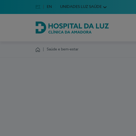
Idioma em Português
PT
English Language
EN
UNIDADES LUZ SAÚDE
Escolha o seu idioma
Hospital da Luz Clínica da Amadora
Saúde e bem-estar
Homepage