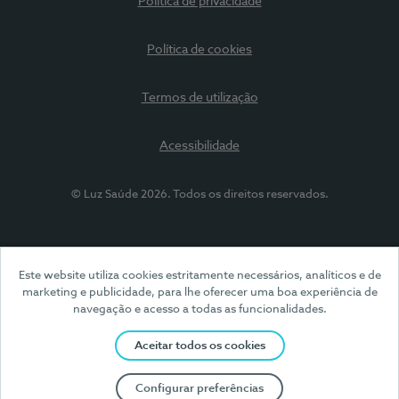
Política de privacidade
Política de cookies
Termos de utilização
Acessibilidade
© Luz Saúde 2026. Todos os direitos reservados.
Este website utiliza cookies estritamente necessários, analíticos e de
marketing e publicidade, para lhe oferecer uma boa experiência de
navegação e acesso a todas as funcionalidades.
Aceitar todos os cookies
Configurar preferências