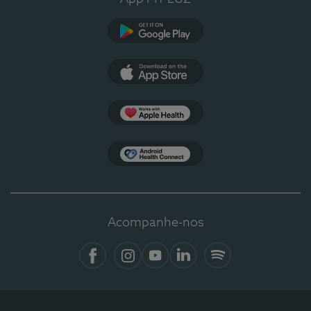
Google Play
App Store
Apple Health
Health Connect
Acompanhe-nos
Facebook
Instagram
YouTube
LinkedIn
Spotify