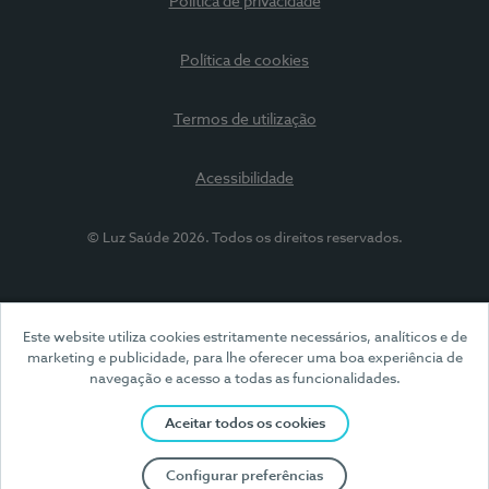
Política de privacidade
Política de cookies
Termos de utilização
Acessibilidade
© Luz Saúde 2026. Todos os direitos reservados.
Este website utiliza cookies estritamente necessários, analíticos e de
marketing e publicidade, para lhe oferecer uma boa experiência de
navegação e acesso a todas as funcionalidades.
Aceitar todos os cookies
Configurar preferências