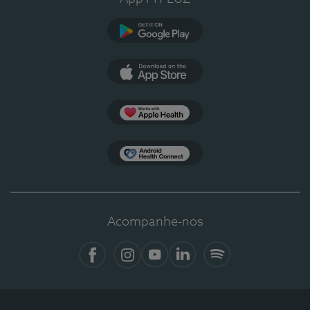
Google Play
App Store
Apple Health
Health Connect
Acompanhe-nos
Facebook
Instagram
YouTube
LinkedIn
Spotify