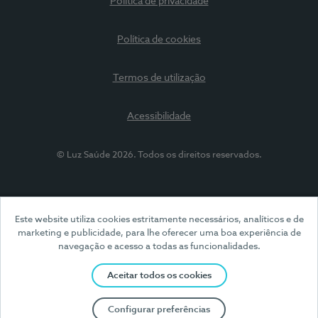
Política de privacidade
Política de cookies
Termos de utilização
Acessibilidade
© Luz Saúde 2026. Todos os direitos reservados.
Este website utiliza cookies estritamente necessários, analíticos e de
marketing e publicidade, para lhe oferecer uma boa experiência de
navegação e acesso a todas as funcionalidades.
Aceitar todos os cookies
Configurar preferências