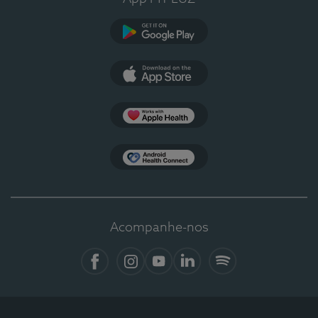
Google Play
App Store
Apple Health
Health Connect
Acompanhe-nos
Facebook
Instagram
YouTube
LinkedIn
Spotify