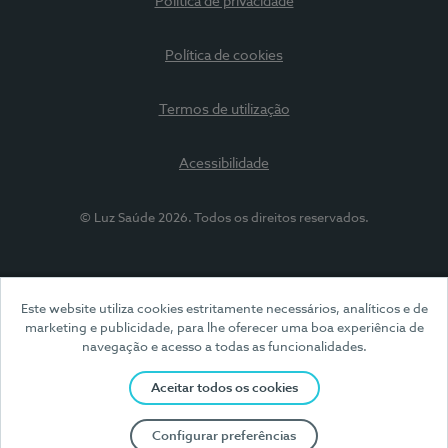
Política de privacidade
Política de cookies
Termos de utilização
Acessibilidade
© Luz Saúde 2026. Todos os direitos reservados.
Este website utiliza cookies estritamente necessários, analíticos e de
marketing e publicidade, para lhe oferecer uma boa experiência de
navegação e acesso a todas as funcionalidades.
Aceitar todos os cookies
Configurar preferências