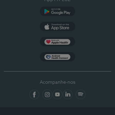
Google Play
App Store
Apple Health
Health Connect
Acompanhe-nos
Facebook
Instagram
YouTube
LinkedIn
Spotify