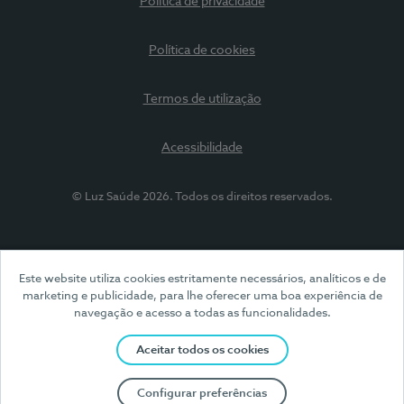
Política de privacidade
Política de cookies
Termos de utilização
Acessibilidade
© Luz Saúde 2026. Todos os direitos reservados.
Este website utiliza cookies estritamente necessários, analíticos e de
marketing e publicidade, para lhe oferecer uma boa experiência de
navegação e acesso a todas as funcionalidades.
Aceitar todos os cookies
Configurar preferências