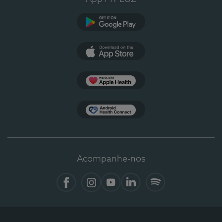
Google Play
App Store
Apple Health
Health Connect
Acompanhe-nos
Facebook
Instagram
YouTube
LinkedIn
Spotify