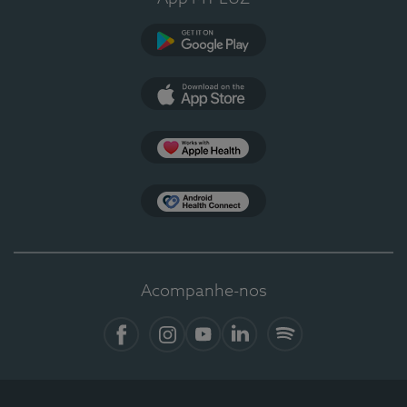
Google Play
App Store
Apple Health
Health Connect
Acompanhe-nos
Facebook
Instagram
YouTube
LinkedIn
Spotify