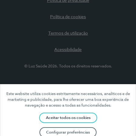
Política de privacidade
Política de cookies
Termos de utilização
Acessibilidade
© Luz Saúde 2026. Todos os direitos reservados.
Este website utiliza cookies estritamente necessários, analíticos e de
marketing e publicidade, para lhe oferecer uma boa experiência de
navegação e acesso a todas as funcionalidades.
Aceitar todos os cookies
Configurar preferências