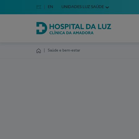
Idioma em Português
PT
English Language
EN
UNIDADES LUZ SAÚDE
Escolha o seu idioma
Hospital da Luz Clínica da Amadora
Saúde e bem-estar
Homepage