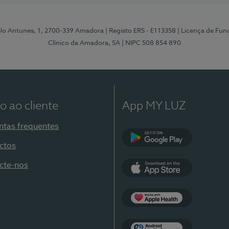
elo Antunes, 1, 2700-339 Amadora
| Registo ERS - E113358
| Licença de Fu
Clínico da Amadora, SA
| NIPC 508 854 890
o ao cliente
App MY LUZ
ntas frequentes
ctos
Google Play
cte-nos
App Store
Apple Health