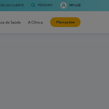
PESQUISA
OIO AO CLIENTE
MY LUZ
Marcações
uia de Saúde
A Clínica