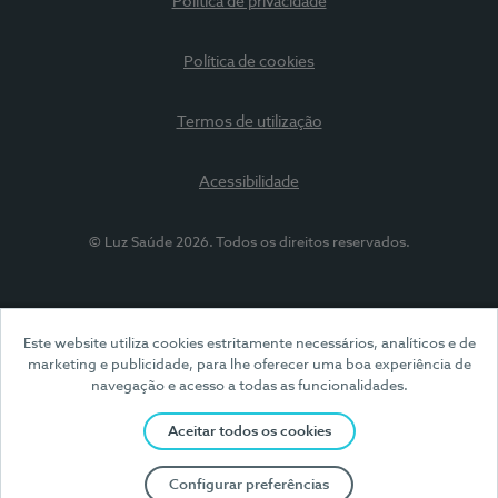
Política de privacidade
Política de cookies
Termos de utilização
Acessibilidade
© Luz Saúde 2026. Todos os direitos reservados.
Este website utiliza cookies estritamente necessários, analíticos e de
marketing e publicidade, para lhe oferecer uma boa experiência de
navegação e acesso a todas as funcionalidades.
Aceitar todos os cookies
Configurar preferências