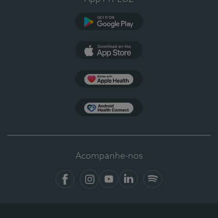
Google Play
App Store
Apple Health
Health Connect
Acompanhe-nos
Facebook
Instagram
YouTube
LinkedIn
Spotify