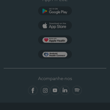
Google Play
App Store
Apple Health
Health Connect
Acompanhe-nos
Facebook
Instagram
YouTube
LinkedIn
Spotify