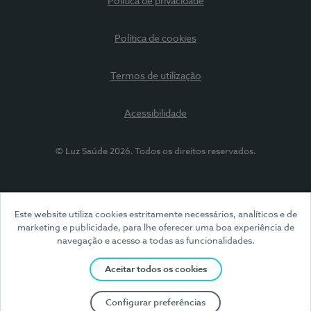
Política de privacidade
Política de cookies
Termos de utilização
Acessibilidade
© Luz Saúde 2026. Todos os direitos reservados.
Este website utiliza cookies estritamente necessários, analíticos e de
marketing e publicidade, para lhe oferecer uma boa experiência de
navegação e acesso a todas as funcionalidades.
Aceitar todos os cookies
Configurar preferências