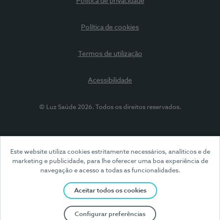
Política de privacidade
Política de cookies
Termos de utilização
Acessibilidade
© Luz Saúde 2026. Todos os direitos reservados.
Este website utiliza cookies estritamente necessários, analíticos e de
marketing e publicidade, para lhe oferecer uma boa experiência de
navegação e acesso a todas as funcionalidades.
Aceitar todos os cookies
Configurar preferências