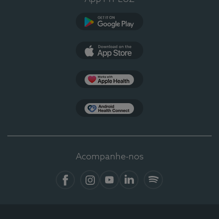
Google Play
App Store
Apple Health
Health Connect
Acompanhe-nos
Facebook
Instagram
YouTube
LinkedIn
Spotify