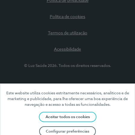
Política de privacidade
Política de cookies
Termos de utilização
Acessibilidade
© Luz Saúde 2026. Todos os direitos reservados.
Este website utiliza cookies estritamente necessários, analíticos e de
marketing e publicidade, para lhe oferecer uma boa experiência de
navegação e acesso a todas as funcionalidades.
Aceitar todos os cookies
Configurar preferências