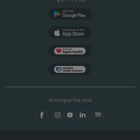
Google Play
App Store
Apple Health
Health Connect
Acompanhe-nos
Facebook
Instagram
YouTube
LinkedIn
Spotify