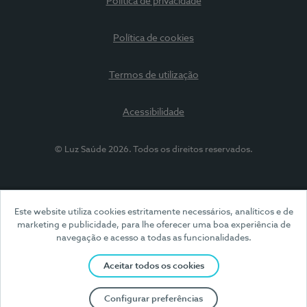
Política de privacidade
Política de cookies
Termos de utilização
Acessibilidade
© Luz Saúde 2026. Todos os direitos reservados.
Este website utiliza cookies estritamente necessários, analíticos e de
marketing e publicidade, para lhe oferecer uma boa experiência de
navegação e acesso a todas as funcionalidades.
Aceitar todos os cookies
Configurar preferências