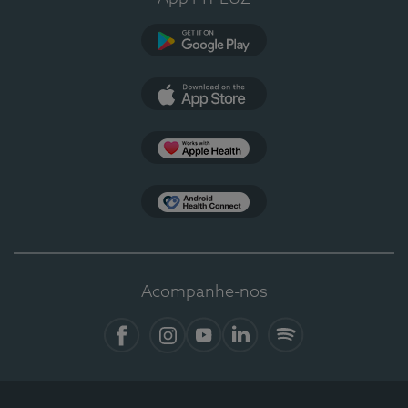
Google Play
App Store
Apple Health
Health Connect
Acompanhe-nos
Facebook
Instagram
YouTube
LinkedIn
Spotify