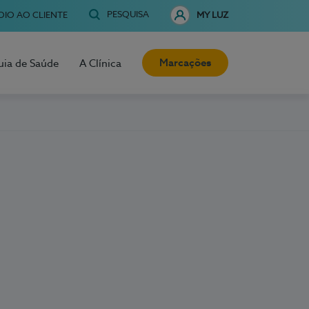
PESQUISA
OIO AO CLIENTE
MY LUZ
Marcações
uia de Saúde
A Clínica