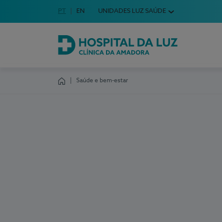
Idioma em Português
PT
English Language
EN
UNIDADES LUZ SAÚDE
Escolha o seu idioma
Hospital da Luz Clínica da Amadora
Saúde e bem-estar
Homepage