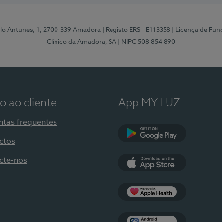
elo Antunes, 1, 2700-339 Amadora
| Registo ERS - E113358
| Licença de Fu
Clínico da Amadora, SA
| NIPC 508 854 890
o ao cliente
App MY LUZ
ntas frequentes
ctos
Google Play
cte-nos
App Store
Apple Health