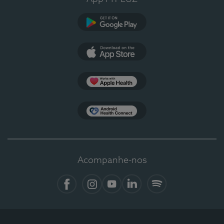
Google Play
App Store
Apple Health
Health Connect
Acompanhe-nos
Facebook
Instagram
YouTube
LinkedIn
Spotify