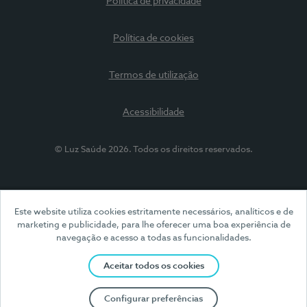
Política de privacidade
Política de cookies
Termos de utilização
Acessibilidade
© Luz Saúde 2026. Todos os direitos reservados.
Este website utiliza cookies estritamente necessários, analíticos e de
marketing e publicidade, para lhe oferecer uma boa experiência de
navegação e acesso a todas as funcionalidades.
Aceitar todos os cookies
Configurar preferências