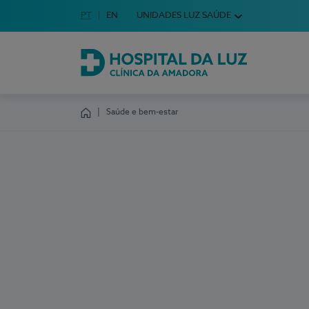
Idioma em Português
PT
English Language
EN
UNIDADES LUZ SAÚDE
Escolha o seu idioma
Hospital da Luz Clínica da Amadora
Saúde e bem-estar
Homepage