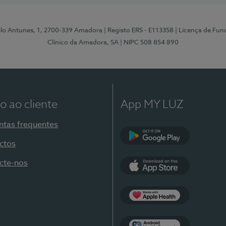
elo Antunes, 1, 2700-339 Amadora
| Registo ERS - E113358
| Licença de Fu
Clínico da Amadora, SA
| NIPC 508 854 890
o ao cliente
App MY LUZ
ntas frequentes
ctos
Google Play
cte-nos
App Store
Apple Health