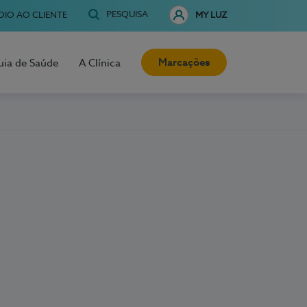
PESQUISA
OIO AO CLIENTE
MY LUZ
Marcações
uia de Saúde
A Clínica