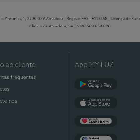
elo Antunes, 1, 2700-339 Amadora
| Registo ERS - E113358
| Licença de Fu
Clínico da Amadora, SA
| NIPC 508 854 890
o ao cliente
App MY LUZ
ntas frequentes
ctos
Google Play
cte-nos
App Store
Apple Health