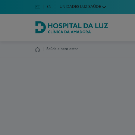
Idioma em Português
PT
English Language
EN
UNIDADES LUZ SAÚDE
Escolha o seu idioma
Hospital da Luz Clínica da Amadora
Saúde e bem-estar
Homepage