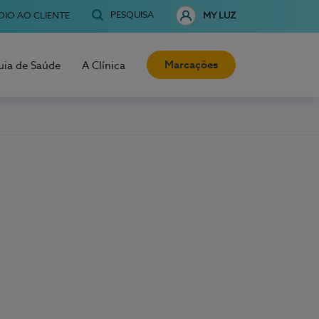
PESQUISA
OIO AO CLIENTE
MY LUZ
Marcações
uia de Saúde
A Clínica