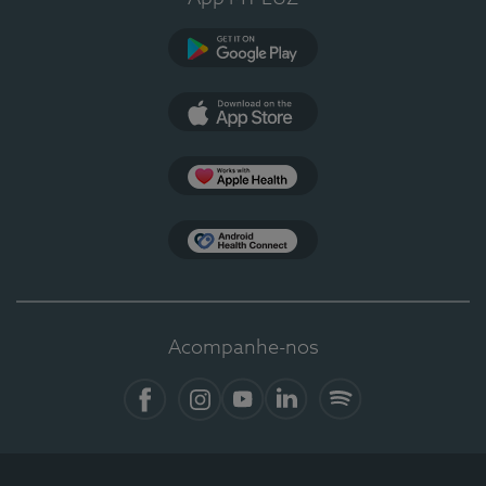
Google Play
App Store
Apple Health
Health Connect
Acompanhe-nos
Facebook
Instagram
YouTube
LinkedIn
Spotify