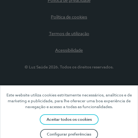
Política de privacidade
Política de cookies
Termos de utilização
Acessibilidade
© Luz Saúde 2026. Todos os direitos reservados.
Este website utiliza cookies estritamente necessários, analíticos e de
marketing e publicidade, para lhe oferecer uma boa experiência de
navegação e acesso a todas as funcionalidades.
Aceitar todos os cookies
Configurar preferências