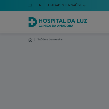
Idioma em Português
PT
English Language
EN
UNIDADES LUZ SAÚDE
Escolha o seu idioma
Hospital da Luz Clínica da Amadora
Saúde e bem-estar
Homepage