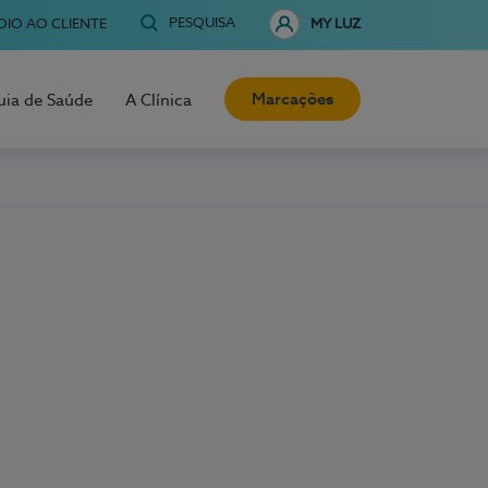
PESQUISA
OIO AO CLIENTE
MY LUZ
Marcações
uia de Saúde
A Clínica