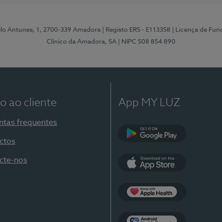
elo Antunes, 1, 2700-339 Amadora
| Registo ERS - E113358
| Licença de Fu
Clínico da Amadora, SA
| NIPC 508 854 890
o ao cliente
App MY LUZ
ntas frequentes
ctos
Google Play
cte-nos
App Store
Apple Health