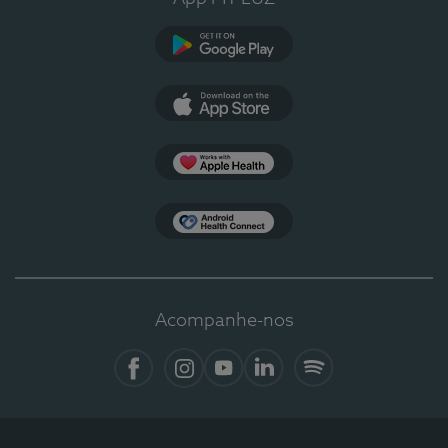
Google Play
App Store
Apple Health
Health Connect
Acompanhe-nos
Facebook
Instagram
YouTube
LinkedIn
Spotify