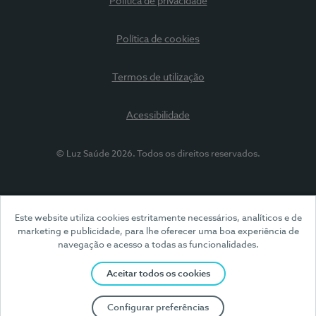
Política de privacidade
Política de cookies
Termos de utilização
Acessibilidade
© Luz Saúde 2026. Todos os direitos reservados.
Este website utiliza cookies estritamente necessários, analíticos e de
marketing e publicidade, para lhe oferecer uma boa experiência de
navegação e acesso a todas as funcionalidades.
Aceitar todos os cookies
Configurar preferências