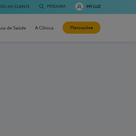
PESQUISA
OIO AO CLIENTE
MY LUZ
Marcações
uia de Saúde
A Clínica