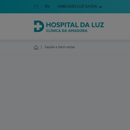
Idioma em Português
PT
English Language
EN
UNIDADES LUZ SAÚDE
Escolha o seu idioma
Hospital da Luz Clínica da Amadora
Saúde e bem-estar
Homepage