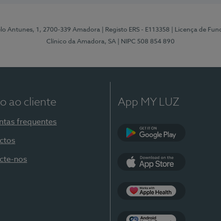
elo Antunes, 1, 2700-339 Amadora
| Registo ERS - E113358
| Licença de Fu
Clínico da Amadora, SA
| NIPC 508 854 890
o ao cliente
App MY LUZ
ntas frequentes
ctos
Google Play
cte-nos
App Store
Apple Health