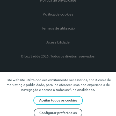
Política de privacidade
Política de cookies
Termos de utilização
Acessibilidade
© Luz Saúde 2026. Todos os direitos reservados.
Este website utiliza cookies estritamente necessários, analíticos e de
marketing e publicidade, para lhe oferecer uma boa experiência de
navegação e acesso a todas as funcionalidades.
Aceitar todos os cookies
Configurar preferências