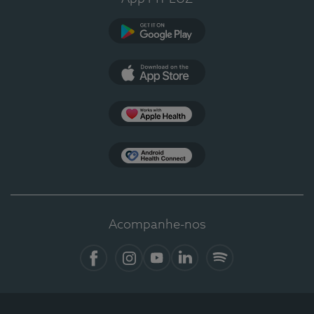
Google Play
App Store
Apple Health
Health Connect
Acompanhe-nos
Facebook
Instagram
YouTube
LinkedIn
Spotify