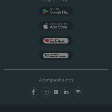
Google Play
App Store
Apple Health
Health Connect
Acompanhe-nos
Facebook
Instagram
YouTube
LinkedIn
Spotify