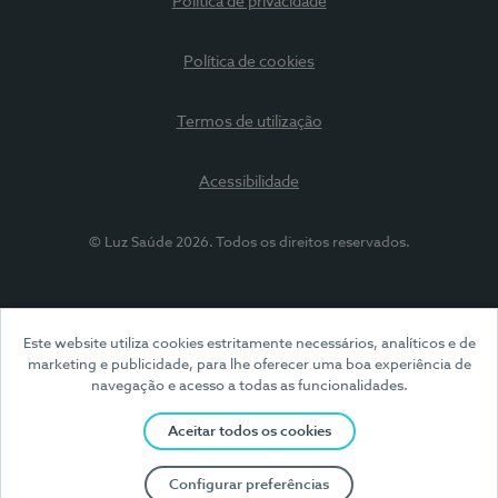
Política de privacidade
Política de cookies
Termos de utilização
Acessibilidade
© Luz Saúde 2026. Todos os direitos reservados.
Este website utiliza cookies estritamente necessários, analíticos e de
marketing e publicidade, para lhe oferecer uma boa experiência de
navegação e acesso a todas as funcionalidades.
Aceitar todos os cookies
Configurar preferências