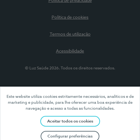
Política de privacidade
Política de cookies
Termos de utilização
Acessibilidade
© Luz Saúde 2026. Todos os direitos reservados.
Este website utiliza cookies estritamente necessários, analíticos e de
marketing e publicidade, para lhe oferecer uma boa experiência de
navegação e acesso a todas as funcionalidades.
Aceitar todos os cookies
Configurar preferências