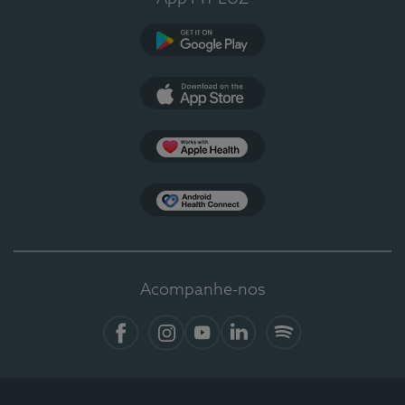
Google Play
App Store
Apple Health
Health Connect
Acompanhe-nos
Facebook
Instagram
YouTube
LinkedIn
Spotify