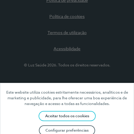
Política de privacidade
Política de cookies
Termos de utilização
Acessibilidade
© Luz Saúde 2026. Todos os direitos reservados.
Este website utiliza cookies estritamente necessários, analíticos e de
marketing e publicidade, para lhe oferecer uma boa experiência de
navegação e acesso a todas as funcionalidades.
Aceitar todos os cookies
Configurar preferências