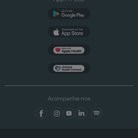
Google Play
App Store
Apple Health
Health Connect
Acompanhe-nos
Facebook
Instagram
YouTube
LinkedIn
Spotify