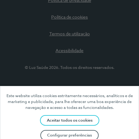
Política de privacidade
Política de cookies
Termos de utilização
Acessibilidade
© Luz Saúde 2026. Todos os direitos reservados.
Este website utiliza cookies estritamente necessários, analíticos e de
marketing e publicidade, para lhe oferecer uma boa experiência de
navegação e acesso a todas as funcionalidades.
Aceitar todos os cookies
Configurar preferências