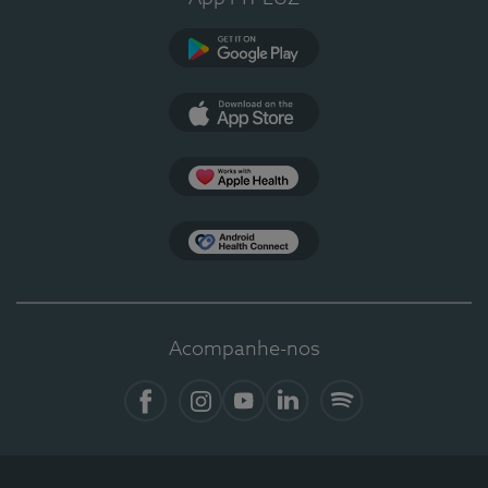
Google Play
App Store
Apple Health
Health Connect
Acompanhe-nos
Facebook
Instagram
YouTube
LinkedIn
Spotify