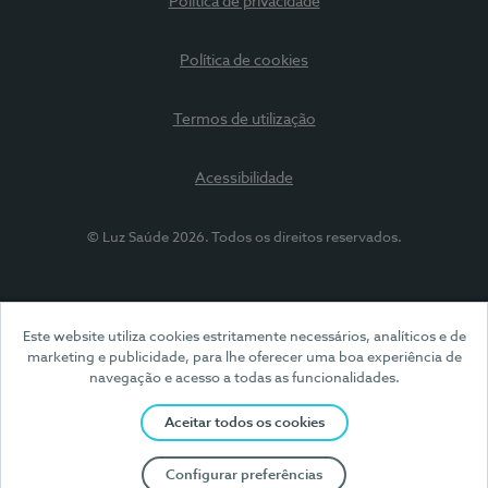
Política de privacidade
Política de cookies
Termos de utilização
Acessibilidade
© Luz Saúde 2026. Todos os direitos reservados.
Este website utiliza cookies estritamente necessários, analíticos e de
marketing e publicidade, para lhe oferecer uma boa experiência de
navegação e acesso a todas as funcionalidades.
Aceitar todos os cookies
Configurar preferências