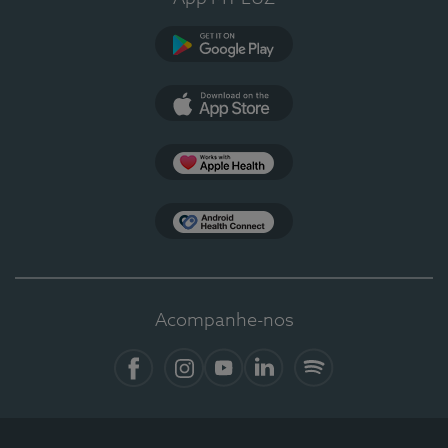
Google Play
App Store
Apple Health
Health Connect
Acompanhe-nos
Facebook
Instagram
YouTube
LinkedIn
Spotify