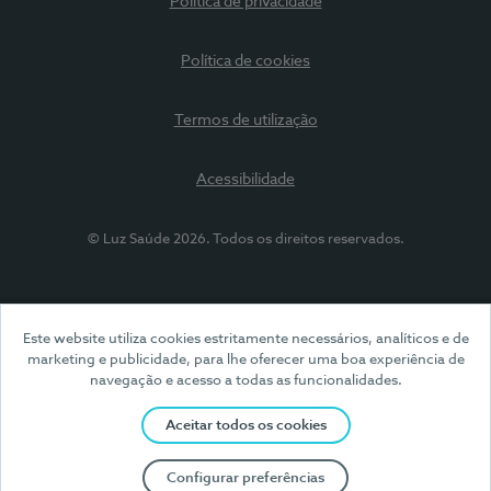
Política de privacidade
Política de cookies
Termos de utilização
Acessibilidade
© Luz Saúde 2026. Todos os direitos reservados.
Este website utiliza cookies estritamente necessários, analíticos e de
marketing e publicidade, para lhe oferecer uma boa experiência de
navegação e acesso a todas as funcionalidades.
Aceitar todos os cookies
Configurar preferências