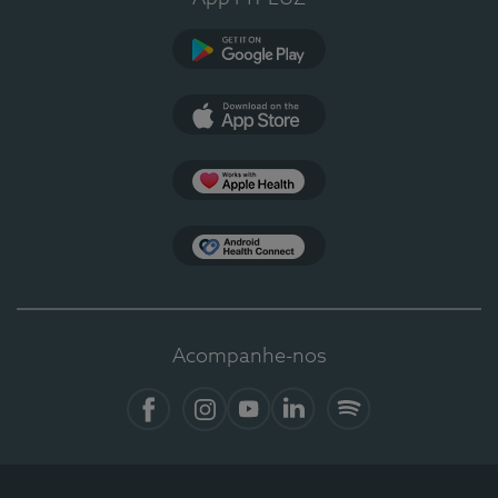
Google Play
App Store
Apple Health
Health Connect
Acompanhe-nos
Facebook
Instagram
YouTube
LinkedIn
Spotify