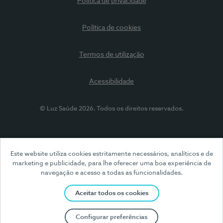
Política de privacidade
Política de cookies
Termos de utilização
Acessibilidade
© Luz Saúde 2026. Todos os direitos reservados.
Este website utiliza cookies estritamente necessários, analíticos e de
marketing e publicidade, para lhe oferecer uma boa experiência de
navegação e acesso a todas as funcionalidades.
Aceitar todos os cookies
Configurar preferências