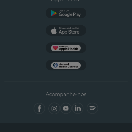
Google Play
App Store
Apple Health
Health Connect
Acompanhe-nos
Facebook
Instagram
YouTube
LinkedIn
Spotify