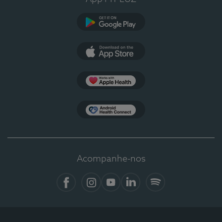
Google Play
App Store
Apple Health
Health Connect
Acompanhe-nos
Facebook
Instagram
YouTube
LinkedIn
Spotify