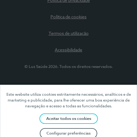
Política de privacidade
Política de cookies
Termos de utilização
Acessibilidade
© Luz Saúde 2026. Todos os direitos reservados.
Este website utiliza cookies estritamente necessários, analíticos e de
marketing e publicidade, para lhe oferecer uma boa experiência de
navegação e acesso a todas as funcionalidades.
Aceitar todos os cookies
Configurar preferências