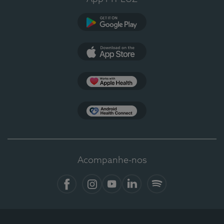
Google Play
App Store
Apple Health
Health Connect
Acompanhe-nos
Facebook
Instagram
YouTube
LinkedIn
Spotify