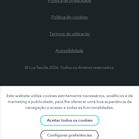
Política de privacidade
Política de cookies
Termos de utilização
Acessibilidade
© Luz Saúde 2026. Todos os direitos reservados.
Este website utiliza cookies estritamente necessários, analíticos e de
marketing e publicidade, para lhe oferecer uma boa experiência de
navegação e acesso a todas as funcionalidades.
Aceitar todos os cookies
Configurar preferências