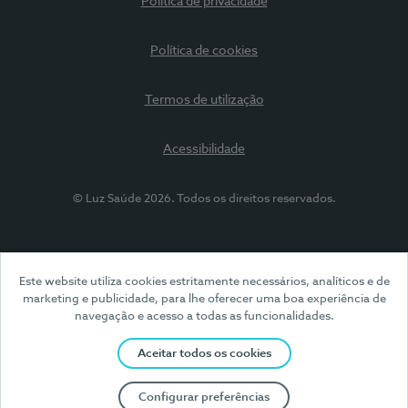
Política de privacidade
Política de cookies
Termos de utilização
Acessibilidade
© Luz Saúde 2026. Todos os direitos reservados.
Este website utiliza cookies estritamente necessários, analíticos e de
marketing e publicidade, para lhe oferecer uma boa experiência de
navegação e acesso a todas as funcionalidades.
Aceitar todos os cookies
Configurar preferências