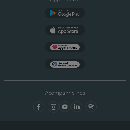
Google Play
App Store
Apple Health
Health Connect
Acompanhe-nos
Facebook
Instagram
YouTube
LinkedIn
Spotify