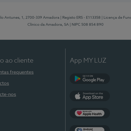
elo Antunes, 1, 2700-339 Amadora
| Registo ERS - E113358
| Licença de Fu
Clínico da Amadora, SA
| NIPC 508 854 890
o ao cliente
App MY LUZ
ntas frequentes
ctos
Google Play
cte-nos
App Store
Apple Health