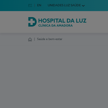
Idioma em Português
PT
English Language
EN
UNIDADES LUZ SAÚDE
Escolha o seu idioma
Hospital da Luz Clínica da Amadora
Saúde e bem-estar
Homepage