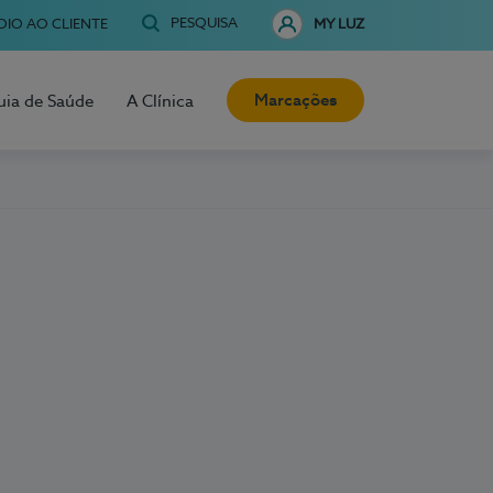
PESQUISA
OIO AO CLIENTE
MY LUZ
Marcações
uia de Saúde
A Clínica