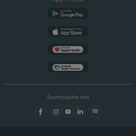
Google Play
App Store
Apple Health
Health Connect
Acompanhe-nos
Facebook
Instagram
YouTube
LinkedIn
Spotify