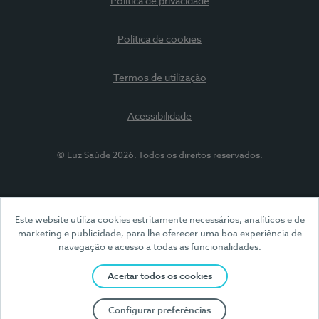
Política de privacidade
Política de cookies
Termos de utilização
Acessibilidade
© Luz Saúde 2026. Todos os direitos reservados.
Este website utiliza cookies estritamente necessários, analíticos e de
marketing e publicidade, para lhe oferecer uma boa experiência de
navegação e acesso a todas as funcionalidades.
Aceitar todos os cookies
Configurar preferências