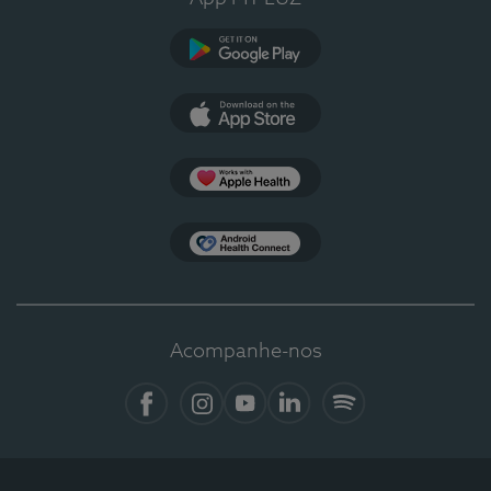
Google Play
App Store
Apple Health
Health Connect
Acompanhe-nos
Facebook
Instagram
YouTube
LinkedIn
Spotify