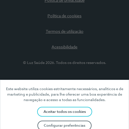
Política de privacidade
Política de cookies
Termos de utilização
Acessibilidade
© Luz Saúde 2026. Todos os direitos reservados.
Este website utiliza cookies estritamente necessários, analíticos e de
marketing e publicidade, para lhe oferecer uma boa experiência de
navegação e acesso a todas as funcionalidades.
Aceitar todos os cookies
Configurar preferências