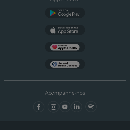
Google Play
App Store
Apple Health
Health Connect
Acompanhe-nos
Facebook
Instagram
YouTube
LinkedIn
Spotify