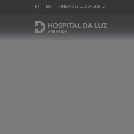
Idioma em Português
PT
English Language
EN
UNIDADES LUZ SAÚDE
Escolha o seu idioma
Hospital da Luz Arrábida