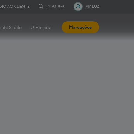
PESQUISA
OIO AO CLIENTE
MY LUZ
Marcações
a de Saúde
O Hospital