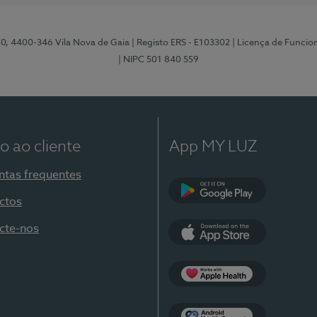
50, 4400-346 Vila Nova de Gaia
| Registo ERS - E103302
| Licença de Funci
| NIPC 501 840 559
o ao cliente
App MY LUZ
ntas frequentes
ctos
Google Play
cte-nos
App Store
Apple Health