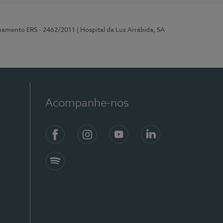
onamento ERS - 2462/2011
| Hospital da Luz Arrábida, SA
Acompanhe-nos
Facebook
Instagram
YouTube
LinkedIn
Spotify