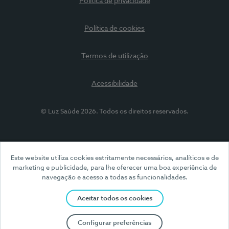
Política de privacidade
Política de cookies
Termos de utilização
Acessibilidade
© Luz Saúde 2026. Todos os direitos reservados.
Este website utiliza cookies estritamente necessários, analíticos e de
marketing e publicidade, para lhe oferecer uma boa experiência de
navegação e acesso a todas as funcionalidades.
Aceitar todos os cookies
Configurar preferências