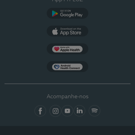
Google Play
App Store
Apple Health
Health Connect
Acompanhe-nos
Facebook
Instagram
YouTube
LinkedIn
Spotify