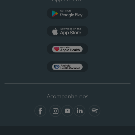
Google Play
App Store
Apple Health
Health Connect
Acompanhe-nos
Facebook
Instagram
YouTube
LinkedIn
Spotify