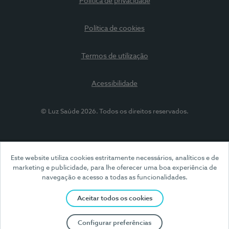
Política de privacidade
Política de cookies
Termos de utilização
Acessibilidade
© Luz Saúde 2026. Todos os direitos reservados.
Este website utiliza cookies estritamente necessários, analíticos e de
marketing e publicidade, para lhe oferecer uma boa experiência de
navegação e acesso a todas as funcionalidades.
Aceitar todos os cookies
Configurar preferências