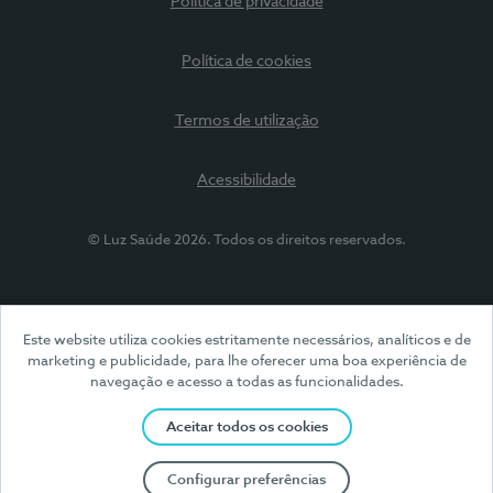
Política de privacidade
Política de cookies
Termos de utilização
Acessibilidade
© Luz Saúde 2026. Todos os direitos reservados.
Este website utiliza cookies estritamente necessários, analíticos e de
marketing e publicidade, para lhe oferecer uma boa experiência de
navegação e acesso a todas as funcionalidades.
Aceitar todos os cookies
Configurar preferências