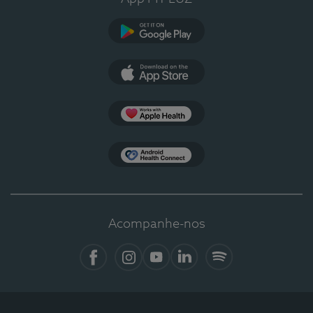
Google Play
App Store
Apple Health
Health Connect
Acompanhe-nos
Facebook
Instagram
YouTube
LinkedIn
Spotify