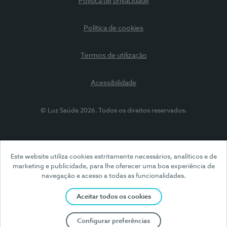
Política de privacidade
Política de cookies
Termos de utilização
Acessibilidade
© Luz Saúde 2026. Todos os direitos reservados.
Este website utiliza cookies estritamente necessários, analíticos e de
marketing e publicidade, para lhe oferecer uma boa experiência de
navegação e acesso a todas as funcionalidades.
Aceitar todos os cookies
Configurar preferências