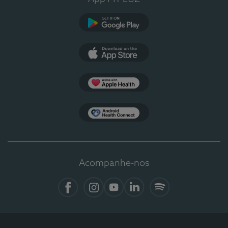
Google Play
App Store
Apple Health
Health Connect
Acompanhe-nos
Facebook
Instagram
YouTube
LinkedIn
Spotify