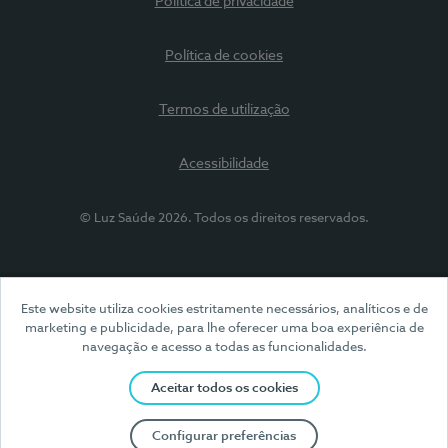
Política de privacidade
Política de cookies
Termos de utilização
Acessibilidade
© Luz Saúde 2026. Todos os direitos reservados.
Este website utiliza cookies estritamente necessários, analíticos e de
marketing e publicidade, para lhe oferecer uma boa experiência de
navegação e acesso a todas as funcionalidades.
Aceitar todos os cookies
Configurar preferências