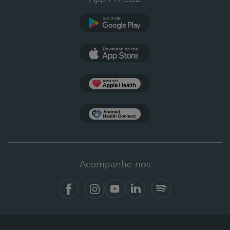
Google Play
App Store
Apple Health
Health Connect
Acompanhe-nos
Facebook
Instagram
YouTube
LinkedIn
Spotify