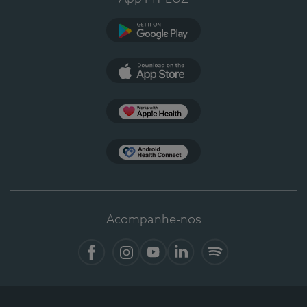
Google Play
App Store
Apple Health
Health Connect
Acompanhe-nos
Facebook
Instagram
YouTube
LinkedIn
Spotify