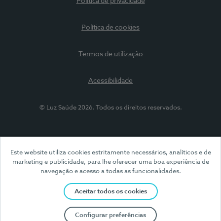
Política de privacidade
Política de cookies
Termos de utilização
Acessibilidade
© Luz Saúde 2026. Todos os direitos reservados.
Este website utiliza cookies estritamente necessários, analíticos e de
marketing e publicidade, para lhe oferecer uma boa experiência de
navegação e acesso a todas as funcionalidades.
Aceitar todos os cookies
Configurar preferências