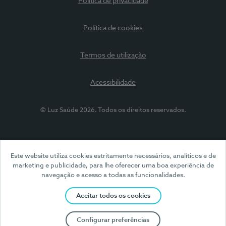
Política de privacidade
Política de cookies
Termos de utilização
Acessibilidade
© Luz Saúde 2026. Todos os direitos reservados.
Este website utiliza cookies estritamente necessários, analíticos e de
marketing e publicidade, para lhe oferecer uma boa experiência de
navegação e acesso a todas as funcionalidades.
Aceitar todos os cookies
Configurar preferências