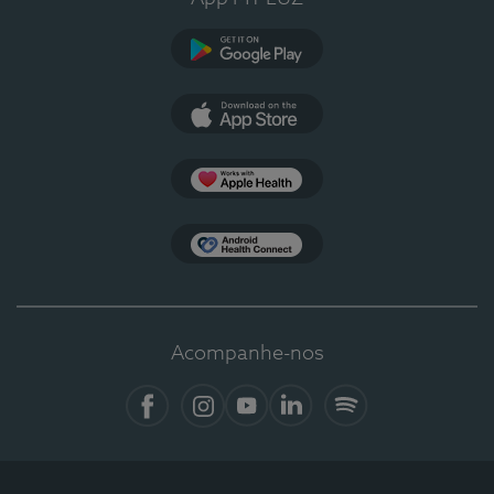
Google Play
App Store
Apple Health
Health Connect
Acompanhe-nos
Facebook
Instagram
YouTube
LinkedIn
Spotify