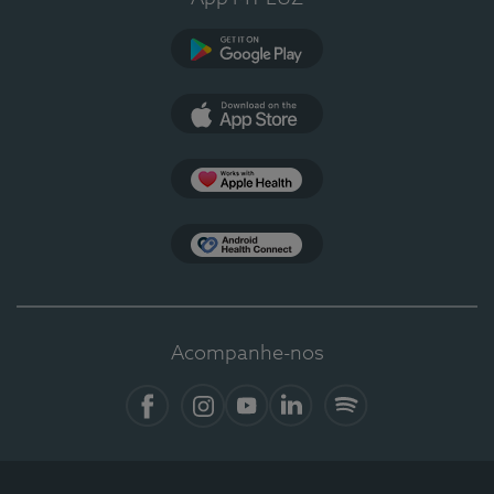
Google Play
App Store
Apple Health
Health Connect
Acompanhe-nos
Facebook
Instagram
YouTube
LinkedIn
Spotify