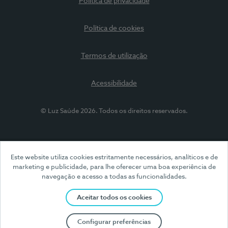
Política de privacidade
Política de cookies
Termos de utilização
Acessibilidade
© Luz Saúde 2026. Todos os direitos reservados.
Este website utiliza cookies estritamente necessários, analíticos e de
marketing e publicidade, para lhe oferecer uma boa experiência de
navegação e acesso a todas as funcionalidades.
Aceitar todos os cookies
Configurar preferências