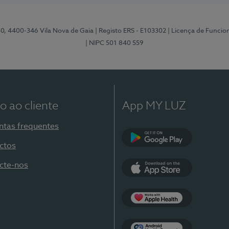
50, 4400-346 Vila Nova de Gaia
| Registo ERS - E103302
| Licença de Funci
| NIPC 501 840 559
o ao cliente
App MY LUZ
ntas frequentes
ctos
Google Play
cte-nos
App Store
Apple Health