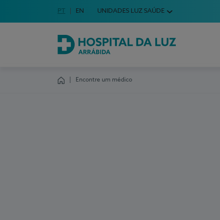
Idioma em Português
PT
English Language
EN
UNIDADES LUZ SAÚDE
Escolha o seu idioma
Hospital da Luz Arrábida
Encontre um médico
Homepage