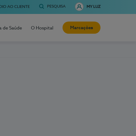
PESQUISA
OIO AO CLIENTE
MY LUZ
Marcações
a de Saúde
O Hospital