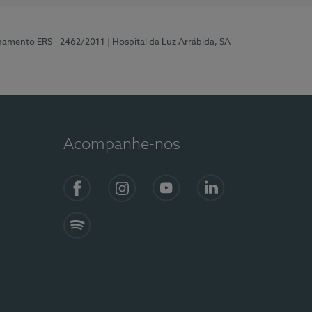
onamento ERS - 2462/2011
| Hospital da Luz Arrábida, SA
Acompanhe-nos
Facebook
Instagram
YouTube
LinkedIn
Spotify