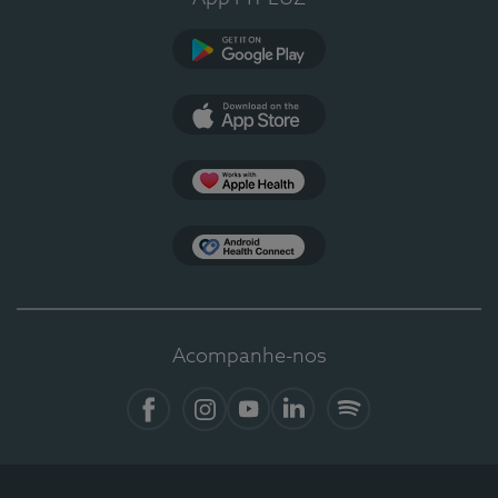
Google Play
App Store
Apple Health
Health Connect
Acompanhe-nos
Facebook
Instagram
YouTube
LinkedIn
Spotify