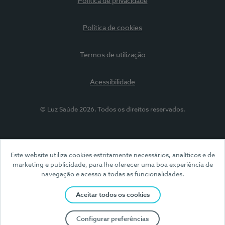
Política de privacidade
Política de cookies
Termos de utilização
Acessibilidade
© Luz Saúde 2026. Todos os direitos reservados.
Este website utiliza cookies estritamente necessários, analíticos e de
marketing e publicidade, para lhe oferecer uma boa experiência de
navegação e acesso a todas as funcionalidades.
Aceitar todos os cookies
Configurar preferências